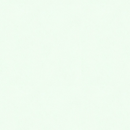
という生徒が続出するのがミリカ予備校です。
遠すぎる場合は、通信教育などのご相談をして
ください。
※ 大阪府茨木市、吹田市、高槻市、寝屋川市、
門真市、枚方市、守口市、八幡市、箕面市、交
野市、豊中市、摂津市の現役高校生、中学生、
小学生のための予備校・個別指導塾、キッズ英
語［子供英会話］なら
ミリカ予備校・個別指導塾・キッズ英語［子供
英会話］教室
メールで予約などをされる方は↓
お問合せ・お申し込み