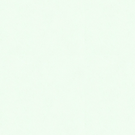
〒567-0817
大阪府茨木市別院町4-20
中村ビル4階
ミリカ予備校
《ミリカ個別指導塾・ミリカキッズ英語［子供
英会話］》
TEL：072-645-5277
営業時間:a.m.11:00～p.m.11:00
e-mail:
mail_1@myrica.co.jp
大阪府阪急茨木市駅から徒歩2分・JR茨木駅か
ら徒歩8分です。
大阪府・京都府・兵庫県の遠くからでも来たい