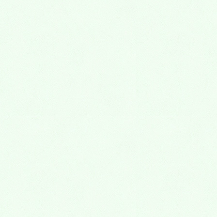
2020年3月
HOME
2020年3月
2020年3月18日
未分類
浪人生のための安い授業料のおすすめの予備
校
大阪府や京都府・兵庫県・奈良県・和歌山県・滋賀県にお住
いの方で，「浪人することが決まってしまった」「お金をど
うしよう」「安ければいいという問題でもないな」「合格実
績がしっかりとしていて安い授業料のおすすめの予備校を探