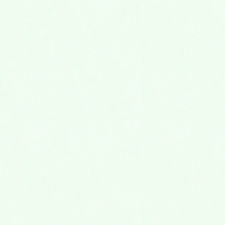
『医学部不合格からの逆転｜逆転できる浪人生の塾とは』
2026年3月3日
『共通テストの点数が思うように取れなかったあなたへ』
2026年1月20日
『浪人が失敗に終わる人の共通点』
2026年1月13日
『浪人生の勉強法』
2025年3月11日
『【成績が伸びない浪人生必見】おすすめの予備校・塾』
2025年3月11日
『【浪人生向け】大阪府でおすすめの予備校・塾』
2025年3月11日
『広島県の浪人生にお勧めの予備校・塾：ミリカ予備校』