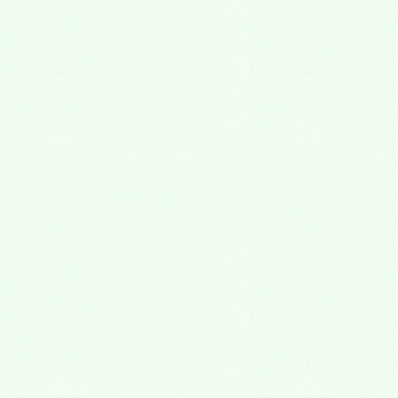
お電話での細かなやり取りを
希望される方は↓
072-645-5277
最近の投稿
【茨木市 浪人 塾】仮面浪人は本当にアリ？
2026年5月12日
【茨木市 浪人 塾】浪人生が本当に合格できる予備校の選び方
2026年3月17日
『茨木市で浪人生の塾を探している方へ｜予備校選びのポイ
ント』
2026年3月10日