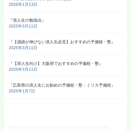
2026年1月13日
『浪人生の勉強法』
2025年3月11日
『【成績が伸びない浪人生必見】おすすめの予備校・塾』
2025年3月11日
『【浪人生向け】大阪府でおすすめの予備校・塾』
2025年3月11日
『広島県の浪人生にお勧めの予備校・塾：ミリカ予備校』
2025年1月7日