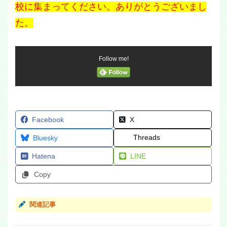
校に集まってください。ありがとうございまし
た。
Follow me!
Facebook
X
Threads
Bluesky
Hatena
LINE
Copy
関連記事