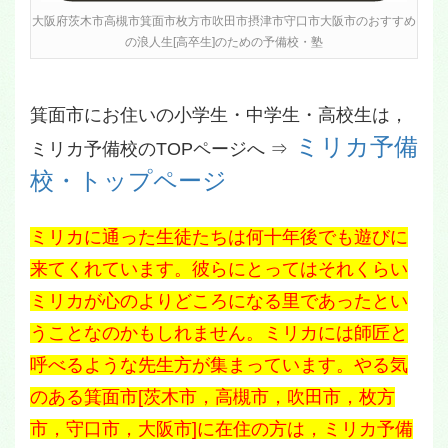
大阪府茨木市高槻市箕面市枚方市吹田市摂津市守口市大阪市のおすすめ
の浪人生[高卒生]のための予備校・塾
箕面市にお住いの小学生・中学生・高校生は，
ミリカ予備
ミリカ予備校のTOPページへ ⇒
校・トップページ
ミリカに通った生徒たちは何十年後でも遊びに
来てくれています。彼らにとってはそれくらい
ミリカが心のよりどころになる里であったとい
うことなのかもしれません。ミリカには師匠と
呼べるような先生方が集まっています。やる気
のある箕面市[茨木市，高槻市，吹田市，枚方
市，守口市，大阪市]に在住の方は，ミリカ予備