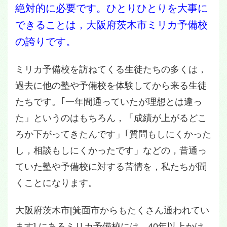
絶対的に必要です。ひとりひとりを大事に
できることは，大阪府茨木市ミリカ予備校
の誇りです。
ミリカ予備校を訪ねてくる生徒たちの多くは，
過去に他の塾や予備校を体験してから来る生徒
たちです。｢一年間通っていたが理想とは違っ
た」というのはもちろん，「成績が上がるどこ
ろか下がってきたんです」｢質問もしにくかった
し，相談もしにくかったです」などの，昔通っ
ていた塾や予備校に対する苦情を，私たちが聞
くことになります。
大阪府茨木市[箕面市からもたくさん通われてい
ます] にあるミリカ予備校には，40年以上かけ