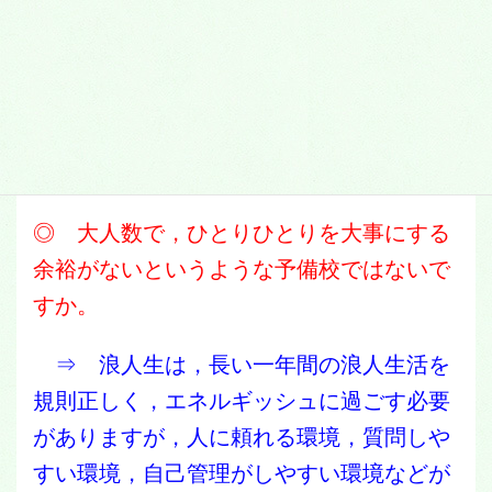
は朝から晩まで合宿のような雰囲気があり
ますか。
⇒ 浪人生の場合，合宿のような雰囲気
の予備校と，放任主義の予備校では，圧倒
的な差が出ると思いませんか。
◎ 大人数で，ひとりひとりを大事にする
余裕がないというような予備校ではないで
すか。
⇒ 浪人生は，長い一年間の浪人生活を
規則正しく，エネルギッシュに過ごす必要
がありますが，人に頼れる環境，質問しや
すい環境，自己管理がしやすい環境などが