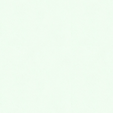
ん。
※
が付いている欄は必須項目です
コメント
※
名前
※
メール
※