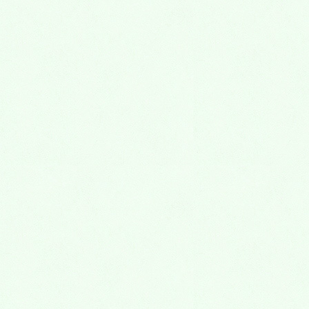
chuugakusei_3nin_goukaku
HOME
大阪府京都府兵庫県・茨木市高槻市豊中市吹田市のおすすめの浪人生のた
めの予備校
chuugakusei_3nin_goukaku