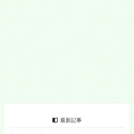
小学生のための予備校・個別指導塾、キッズ英
語［子供英会話］なら
ミリカ予備校・個別指導塾・キッズ英語［子供
英会話］教室
メールで予約などをされる方は↓
お問合せ・お申し込み
お電話での細かなやり取りを
希望される方は↓
072-645-5277
最新記事