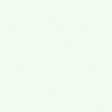
ミリカグループ・最新情報
〒567-0817
大阪府茨木市別院町4-20
中村ビル4階
ミリカ予備校
《ミリカ個別指導塾・ミリカキッズ英語［子供
英会話］》