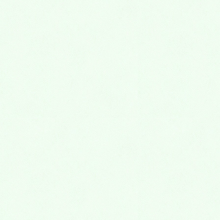
TEL：072-645-5277
営業時間:a.m.11:00～p.m.11:00
e-mail:
mail_1@myrica.co.jp
大阪府阪急茨木市駅から徒歩2分・JR茨木駅か
ら徒歩8分です。
大阪府・京都府・兵庫県の遠くからでも来たい
という生徒が続出するのがミリカ予備校です。
遠すぎる場合は、通信教育などのご相談をして
ください。
※ 大阪府茨木市、吹田市、高槻市、寝屋川市、
門真市、枚方市、守口市、八幡市、箕面市、交
野市、豊中市、摂津市の現役高校生、中学生、